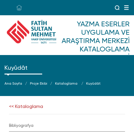
YAZMA ESERLER
UYGULAMA VE
ARAŞTIRMA MERKEZI
KATALOGLAMA
PROJESI
Kuyûdât
Ana Sayfa
Proje Ekibi
Kataloglama
Kuyûdât
<< Kataloglama
Bibliyografya