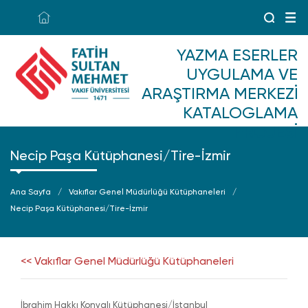
YAZMA ESERLER
UYGULAMA VE
ARAŞTIRMA MERKEZI
KATALOGLAMA
PROJESI
Necip Paşa Kütüphanesi/Tire-İzmir
Ana Sayfa
Vakıflar Genel Müdürlüğü Kütüphaneleri
Necip Paşa Kütüphanesi/Tire-İzmir
<< Vakıflar Genel Müdürlüğü Kütüphaneleri
İbrahim Hakkı Konyalı Kütüphanesi/İstanbul