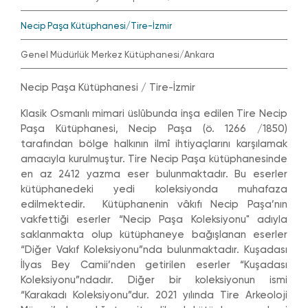
Necip Paşa Kütüphanesi/Tire-İzmir
Genel Müdürlük Merkez Kütüphanesi/Ankara
Necip Paşa Kütüphanesi / Tire-İzmir
Klasik Osmanlı mimari üslûbunda inşa edilen Tire Necip
Paşa Kütüphanesi, Necip Paşa (ö. 1266 /1850)
tarafından bölge halkının ilmî ihtiyaçlarını karşılamak
amacıyla kurulmuştur. Tire Necip Paşa kütüphanesinde
en az 2412 yazma eser bulunmaktadır. Bu eserler
kütüphanedeki yedi koleksiyonda muhafaza
edilmektedir. Kütüphanenin vâkıfı Necip Paşa’nın
vakfettiği eserler “Necip Paşa Koleksiyonu" adıyla
saklanmakta olup kütüphaneye bağışlanan eserler
“Diğer Vakıf Koleksiyonu”nda bulunmaktadır. Kuşadası
İlyas Bey Camii’nden getirilen eserler “Kuşadası
Koleksiyonu”ndadır. Diğer bir koleksiyonun ismi
“Karakadı Koleksiyonu”dur. 2021 yılında Tire Arkeoloji