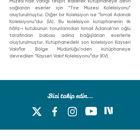
Müzesi’nde varlığı tespit edilerek kütüphaneye devri
sağlanan eserler için “Tire Müzesi Koleksiyonu”
oluşturulmuştur. Diğer bir Koleksiyon ise “İsmail Adanalı
Koleksiyonu”dur (İA). Bu koleksiyon kütüphanenin ilk
hâfız-ı kütübünün torunlarından İsmail Adanalı’nın oğlu
tarafından babası adına bağışlanan eserlerle
oluşturulmuştur. Kütüphanedeki son koleksiyon Kayseri
Vakıflar Bölge Müdürlüğü’nden kütüphaneye
devredilen “Kayseri Vakıf Koleksiyonu”dur (KV).